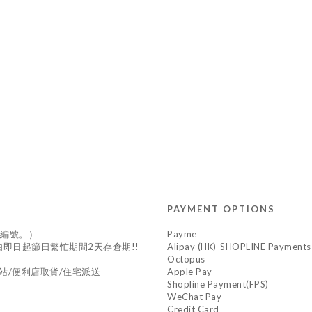
PAYMENT OPTIONS
供編號。）
Payme
*由即日起節日繁忙期間2天存倉期!!
Alipay (HK)_SHOPLINE Payments
Octopus
站/便利店取貨/住宅派送
Apple Pay
Shopline Payment(FPS)
WeChat Pay
Credit Card