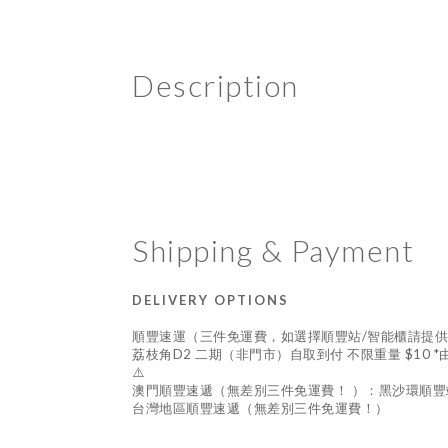
Description
Shipping & Payment
DELIVERY OPTIONS
順豐速運（三件免運費，如選擇順豐站/智能櫃請提
荔枝角D2 二期（非門市）自取到付 不限重量 $10 
⚠️
澳門順豐速遞（無差別三件免運費！ ）：黑沙環順豐
台灣地區順豐速遞（無差別三件免運費！）