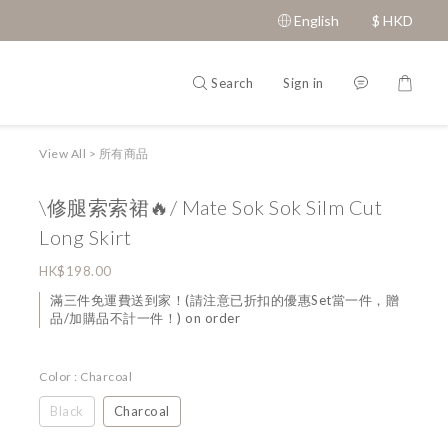
English
$
HKD
Search
Sign in
View All
>
所有商品
\修腿索索裙🔥/ Mate Sok Sok Silm Cut
Long Skirt
HK$198.00
滿三件免運費送到家！(請注意已折扣的優惠Set當一件，贈
品/加購品不計一件！) on order
Color
: Charcoal
Black
Charcoal