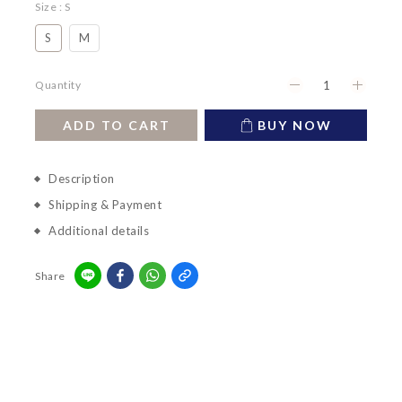
Size
: S
S
M
Quantity
ADD TO CART
BUY NOW
Description
Shipping & Payment
Additional details
Share