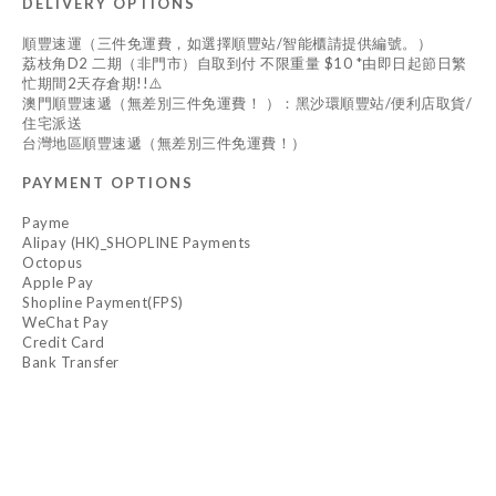
DELIVERY OPTIONS
順豐速運（三件免運費，如選擇順豐站/智能櫃請提供編號。）
荔枝角D2 二期（非門市）自取到付 不限重量 $10 *由即日起節日繁
忙期間2天存倉期!!⚠️
澳門順豐速遞（無差別三件免運費！ ）：黑沙環順豐站/便利店取貨/
住宅派送
台灣地區順豐速遞（無差別三件免運費！）
PAYMENT OPTIONS
Payme
Alipay (HK)_SHOPLINE Payments
Octopus
Apple Pay
Shopline Payment(FPS)
WeChat Pay
Credit Card
Bank Transfer