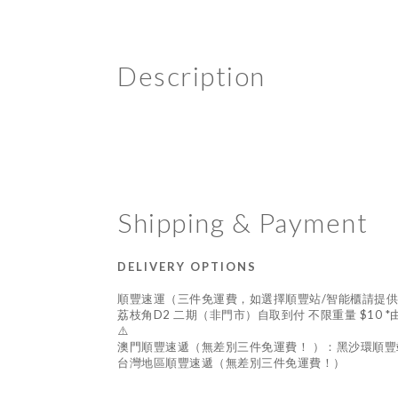
Description
Shipping & Payment
DELIVERY OPTIONS
順豐速運（三件免運費，如選擇順豐站/智能櫃請提
荔枝角D2 二期（非門市）自取到付 不限重量 $10 
⚠️
澳門順豐速遞（無差別三件免運費！ ）：黑沙環順豐
台灣地區順豐速遞（無差別三件免運費！）