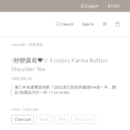
English
$
HKD
Search
Sign in
View All
>
所有商品
\秒變露肩🖤!/ 4 colors Karma Button
Shoulder Tee
HK$188.00
滿三件免運費送到家！(請注意已折扣的優惠Set當一件，贈
品/加購品不計一件！) on order
Color
: Charcoal
Charcoal
Black
Pink
Sora Grey