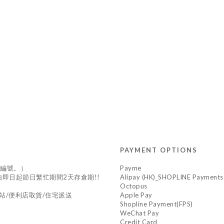
PAYMENT OPTIONS
供編號。）
Payme
*由即日起節日繁忙期間2天存倉期!!
Alipay (HK)_SHOPLINE Payments
Octopus
站/便利店取貨/住宅派送
Apple Pay
Shopline Payment(FPS)
WeChat Pay
Credit Card