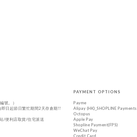
PAYMENT OPTIONS
供編號。）
Payme
*由即日起節日繁忙期間2天存倉期!!
Alipay (HK)_SHOPLINE Payments
Octopus
站/便利店取貨/住宅派送
Apple Pay
Shopline Payment(FPS)
WeChat Pay
Credit Card