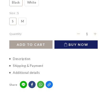
Black
White
Size
: S
S
M
Quantity
ADD TO CART
BUY NOW
Description
Shipping & Payment
Additional details
Share