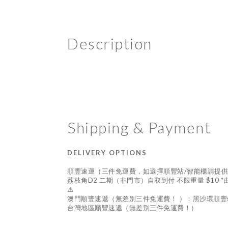
Description
Shipping & Payment
DELIVERY OPTIONS
順豐速運（三件免運費，如選擇順豐站/智能櫃請提
荔枝角D2 二期（非門市）自取到付 不限重量 $10 
⚠️
澳門順豐速遞（無差別三件免運費！ ）：黑沙環順豐
台灣地區順豐速遞（無差別三件免運費！）