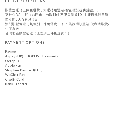
DELIVERY OPTIONS
順豐速運（三件免運費，如選擇順豐站/智能櫃請提供編號。）
荔枝角D2 二期（非門市）自取到付 不限重量 $10 *由即日起節日繁
忙期間2天存倉期!!⚠️
澳門順豐速遞（無差別三件免運費！ ）：黑沙環順豐站/便利店取貨/
住宅派送
台灣地區順豐速遞（無差別三件免運費！）
PAYMENT OPTIONS
Payme
Alipay (HK)_SHOPLINE Payments
Octopus
Apple Pay
Shopline Payment(FPS)
WeChat Pay
Credit Card
Bank Transfer