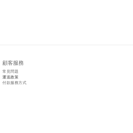
顧客服務
常見問題
運送政策
付款服務方式
聯絡我們
WhatsApp
/
6535
5465
退換
貨
政策
| 條款及細則 | 2022 © Fullmoon9