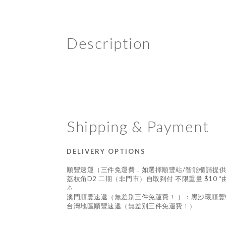
Description
Shipping & Payment
DELIVERY OPTIONS
順豐速運（三件免運費，如選擇順豐站/智能櫃請提
荔枝角D2 二期（非門市）自取到付 不限重量 $10 
⚠️
澳門順豐速遞（無差別三件免運費！ ）：黑沙環順豐
台灣地區順豐速遞（無差別三件免運費！）