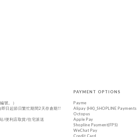
PAYMENT OPTIONS
供編號。）
Payme
*由即日起節日繁忙期間2天存倉期!!
Alipay (HK)_SHOPLINE Payments
Octopus
站/便利店取貨/住宅派送
Apple Pay
Shopline Payment(FPS)
WeChat Pay
Credit Card