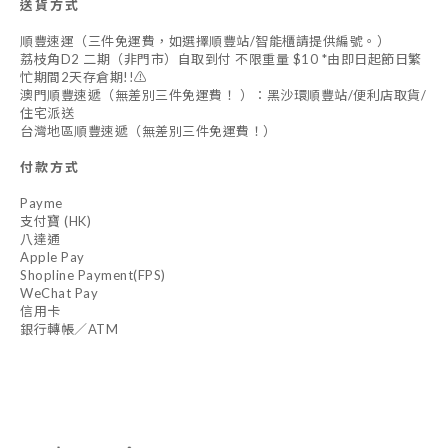
送貨方式
順豐速運（三件免運費，如選擇順豐站/智能櫃請提供編號。）
荔枝角D2 二期（非門市）自取到付 不限重量 $10 *由即日起節日繁
忙期間2天存倉期!!⚠️
澳門順豐速遞（無差別三件免運費！ ）：黑沙環順豐站/便利店取貨/
住宅派送
台灣地區順豐速遞（無差別三件免運費！）
付款方式
Payme
支付寶 (HK)
八達通
Apple Pay
Shopline Payment(FPS)
WeChat Pay
信用卡
銀行轉帳／ATM