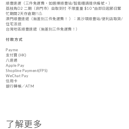
順豐速運（三件免運費，如選擇順豐站/智能櫃請提供編號。）
荔枝角D2 二期（非門市）自取到付 不限重量 $10 *由即日起節日繁
忙期間2天存倉期!!⚠️
澳門順豐速遞（無差別三件免運費！ ）：黑沙環順豐站/便利店取貨/
住宅派送
台灣地區順豐速遞（無差別三件免運費！）
付款方式
Payme
支付寶 (HK)
八達通
Apple Pay
Shopline Payment(FPS)
WeChat Pay
信用卡
銀行轉帳／ATM
了解更多