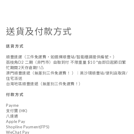
送貨及付款方式
送貨方式
順豐速運（三件免運費，如選擇順豐站/智能櫃請提供編號。）
荔枝角D2 二期（非門市）自取到付 不限重量 $10 *由即日起節日繁
忙期間2天存倉期!!⚠️
澳門順豐速遞（無差別三件免運費！ ）：黑沙環順豐站/便利店取貨/
住宅派送
台灣地區順豐速遞（無差別三件免運費！）
付款方式
Payme
支付寶 (HK)
八達通
Apple Pay
Shopline Payment(FPS)
WeChat Pay