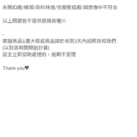
未開扣眼/線頭/染料味道/衣服壓摺痕/與想像中不符合
以上問題皆不提供退換貨喔!!!
-
寄錯商品&重大瑕疵商品請於收到2天內拍照告知我們
(以到貨時間開始計算)
店主立即協助處裡的，逾期不受理
Thank you♥️