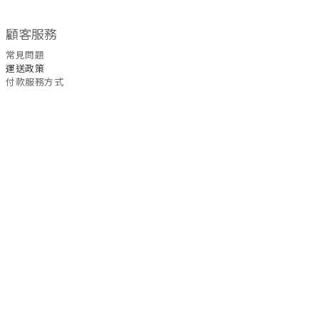
顧客服務
常見問題
運送政策
付款服務方式
聯絡我們
WhatsApp
/
6535
5465
退換
貨
政策
| 條款及細則 | 2022 © Fullmoon9
Powered by
SHOPLINE Payments