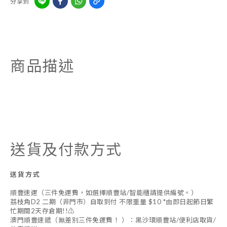
分享到
商品描述
送貨及付款方式
送貨方式
順豐速運（三件免運費，如選擇順豐站/智能櫃請提供編號。）
荔枝角D2 二期（非門市）自取到付 不限重量 $10 *由即日起節日繁
忙期間2天存倉期!!⚠️
澳門順豐速遞（無差別三件免運費！ ）：黑沙環順豐站/便利店取貨/