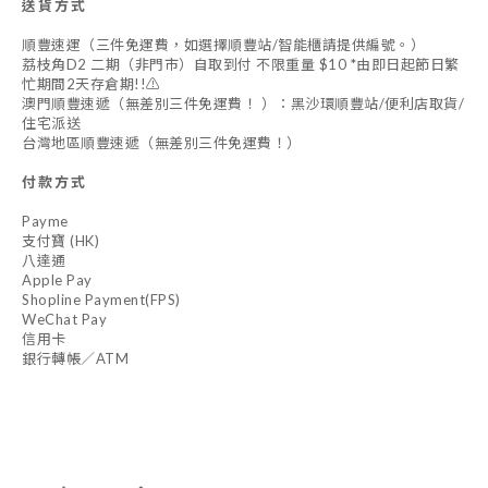
送貨方式
順豐速運（三件免運費，如選擇順豐站/智能櫃請提供編號。）
荔枝角D2 二期（非門市）自取到付 不限重量 $10 *由即日起節日繁
忙期間2天存倉期!!⚠️
澳門順豐速遞（無差別三件免運費！ ）：黑沙環順豐站/便利店取貨/
住宅派送
台灣地區順豐速遞（無差別三件免運費！）
付款方式
Payme
支付寶 (HK)
八達通
Apple Pay
Shopline Payment(FPS)
WeChat Pay
信用卡
銀行轉帳／ATM