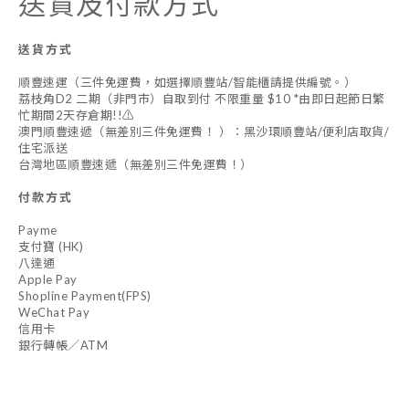
送貨及付款方式
送貨方式
順豐速運（三件免運費，如選擇順豐站/智能櫃請提供編號。）
荔枝角D2 二期（非門市）自取到付 不限重量 $10 *由即日起節日繁
忙期間2天存倉期!!⚠️
澳門順豐速遞（無差別三件免運費！ ）：黑沙環順豐站/便利店取貨/
住宅派送
台灣地區順豐速遞（無差別三件免運費！）
付款方式
Payme
支付寶 (HK)
八達通
Apple Pay
Shopline Payment(FPS)
WeChat Pay
信用卡
銀行轉帳／ATM