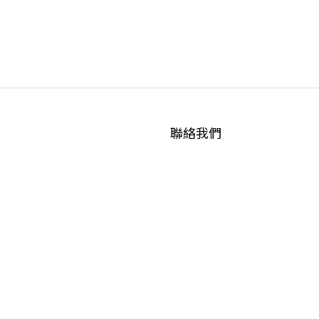
聯絡我們
WhatsApp
/
6535
5465
退換
貨
政策
| 條款及細則 | 2022 © Fullmoon9
Powered by
SHOPLINE Payments