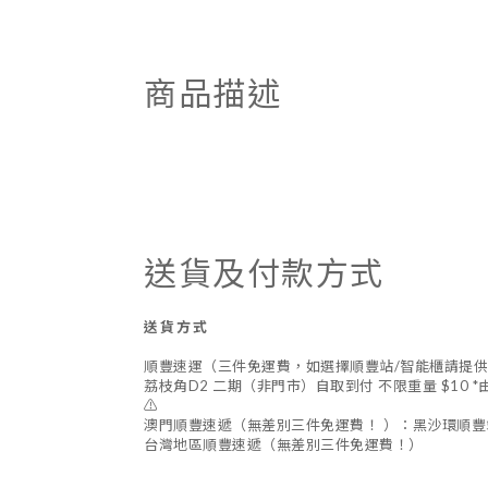
商品描述
送貨及付款方式
送貨方式
順豐速運（三件免運費，如選擇順豐站/智能櫃請提
荔枝角D2 二期（非門市）自取到付 不限重量 $10 
⚠️
澳門順豐速遞（無差別三件免運費！ ）：黑沙環順豐
台灣地區順豐速遞（無差別三件免運費！）