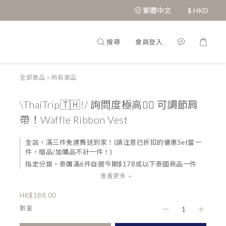
繁體中文
$
HKD
搜尋
會員登入
全部商品
>
所有商品
\ThaiTrip🇹🇭!/ 詢問度極高❤️‍🔥 可調節肩
帶！Waffle Ribbon Vest
全店，滿三件免運費送到家！(請注意已折扣的優惠Set當一
件，贈品/加購品不計一件！)
指定分類，泰團滿6件自選今期$178或以下泰國商品一件
查看更多
HK$188.00
數量