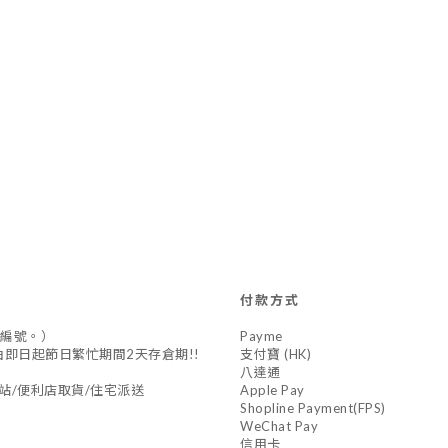
付款方式
供編號。）
Payme
*由即日起節日繁忙期間2天存倉期!!
支付寶 (HK)
八達通
站/便利店取貨/住宅派送
Apple Pay
Shopline Payment(FPS)
WeChat Pay
信用卡