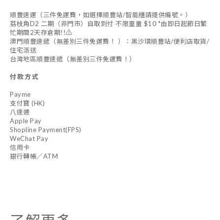
順豐速運（三件免運費，如選擇順豐站/智能櫃請提供編號。）
荔枝角D2 二期（非門市）自取到付 不限重量 $10 *由即日起節日繁
忙期間2天存倉期!!⚠️
澳門順豐速遞（無差別三件免運費！ ）：黑沙環順豐站/便利店取貨/
住宅派送
台灣地區順豐速遞（無差別三件免運費！）
付款方式
Payme
支付寶 (HK)
八達通
Apple Pay
Shopline Payment(FPS)
WeChat Pay
信用卡
銀行轉帳／ATM