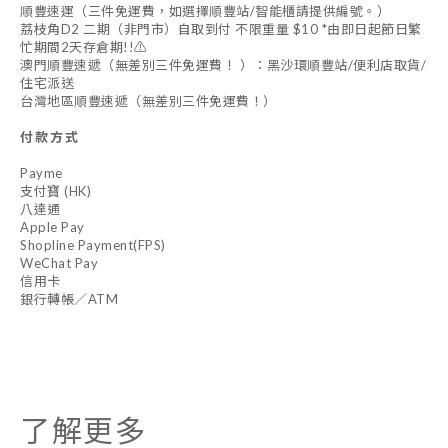
順豐速運（三件免運費，如選擇順豐站/智能櫃請提供編號。）
荔枝角D2 二期（非門市）自取到付 不限重量 $10 *由即日起節日繁
忙期間2天存倉期!!⚠️
澳門順豐速遞（無差別三件免運費！ ）：黑沙環順豐站/便利店取貨/
住宅派送
台灣地區順豐速遞（無差別三件免運費！）
付款方式
Payme
支付寶 (HK)
八達通
Apple Pay
Shopline Payment(FPS)
WeChat Pay
信用卡
銀行轉帳／ATM
了解更多